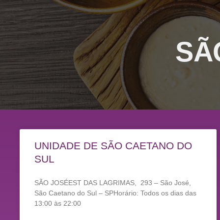
SÃ
UNIDADE DE SÃO CAETANO DO
SUL
SÃO JOSÉEST DAS LAGRIMAS, 293 – São José,
São Caetano do Sul – SPHorário: Todos os dias das
13:00 às 22:00