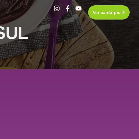
Ver cardárpio
SUL