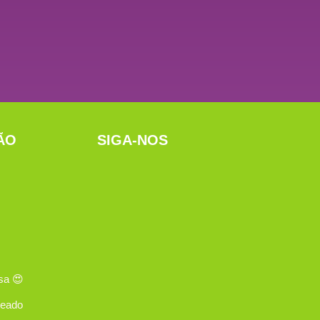
ÃO
SIGA-NOS
sa 😍
ueado